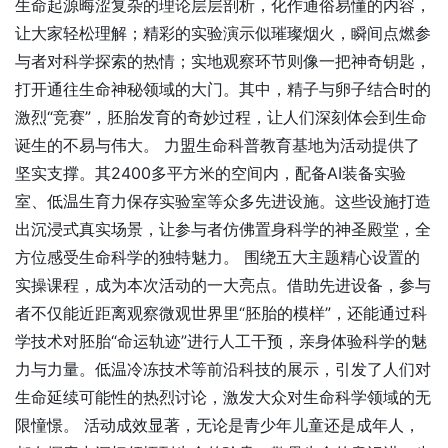
生命起源晦涩复杂的理论层层剖析，化作通俗易懂的内容，
让大家轻松理解；精彩的实验演示似璀璨烟火，瞬间点燃参
与者对科学探索的热情；实地观察环节则像一把神奇钥匙，
打开通往生命神秘领域的大门。其中，精子与卵子结合时的
激烈“竞赛”，胚胎发育的奇妙过程，让人们深刻体会到生命
诞生的不易与伟大。 力盟生命科普教育基地为活动提供了
坚实支撑。其2400多平方米的空间内，配备AI装备实验
室、低温生育力保存实验室等众多先进设施。这些设施打造
出沉浸式真实场景，让参与者仿佛置身科学的神圣殿堂，全
方位感受生命科学的独特魅力。 围绕五大主题精心设置的
实操课程，成为本次活动的一大亮点。借助先进设备，参与
者不仅能近距离观察微观世界里“胚胎的模样”，还能通过科
学技术对胚胎“命运轨迹”进行人工干预，亲身体验科学的魅
力与力量。低温冷冻技术等前沿科技的展示，引发了人们对
生命延续可能性的热烈讨论，激发大众对生命科学领域的无
限憧憬。 活动成效显著，无论是青少年儿童还是成年人，