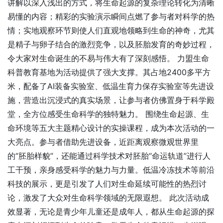
讲解以深入浅出的方式，将生命起源的复杂理论转化为清晰
易懂的内容；精彩的实验演示瞬间点燃了参与者对科学的热
情；实地观察环节则使人们直观地领略到生命的神奇，尤其
是精子与卵子结合的激烈竞争，以及胚胎发育的奇妙过程，
令大家对生命诞生的不易与伟大有了深刻感悟。 力盟生命
科普教育基地为活动提供了强大支撑。其占地2400多平方
米，配备了AI装备实验室、低温生育力保存实验室等先进设
施，营造出沉浸式的真实场景，让参与者仿佛置身于科学殿
堂，全方位感受生命科学的独特魅力。 围绕生命起源、生
命环境等五大主题精心设计的实操课程，成为本次活动的一
大亮点。参与者借助先进设备，近距离观察微观世界里
的“胚胎样貌”，还能通过科学技术对胚胎“命运轨道”进行人
工干预，亲身感受科学的魅力与力量。低温冷冻技术等前沿
科技的展示，更是引发了人们对生命延续可能性的热烈讨
论，激发了大众对生命科学领域的无限遐想。 此次活动成
效显著，无论是青少年儿童还是成年人，都从生命起源的探